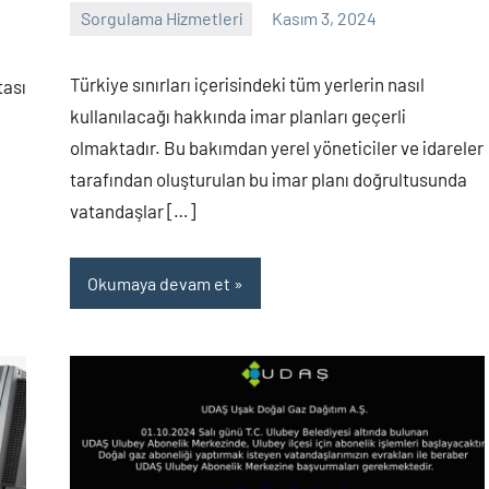
Sorgulama Hizmetleri
Kasım 3, 2024
sorgulama
Yorum
yapılmamış
Türkiye sınırları içerisindeki tüm yerlerin nasıl
tası
kullanılacağı hakkında imar planları geçerli
olmaktadır. Bu bakımdan yerel yöneticiler ve idareler
tarafından oluşturulan bu imar planı doğrultusunda
vatandaşlar […]
Okumaya devam et