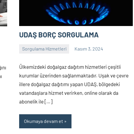
UDAŞ BORÇ SORGULAMA
Sorgulama Hizmetleri
Kasım 3, 2024
sorgulama
Yorum
yapılmamış
Ülkemizdeki doğalgaz dağıtım hizmetleri çeşitli
ını
kurumlar üzerinden sağlanmaktadır. Uşak ve çevre
ı
illere doğalgaz dağıtımı yapan UDAŞ, bölgedeki
vatandaşlara hizmet verirken, online olarak da
abonelik ile […]
Okumaya devam et