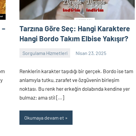
 –
Tarzına Göre Seç: Hangi Karaktere
Hangi Bordo Takım Elbise Yakışır?
Sorgulama Hizmetleri
Nisan 23, 2025
sorgulama
Yorum
yapılmamış
com
Renklerin karakter taşıdığı bir gerçek. Bordo ise tam
ay
anlamıyla tutku, zarafet ve özgüvenin birleşim
noktası. Bu renk her erkeğin dolabında kendine yer
bulmaz; ama stil […]
Okumaya devam et