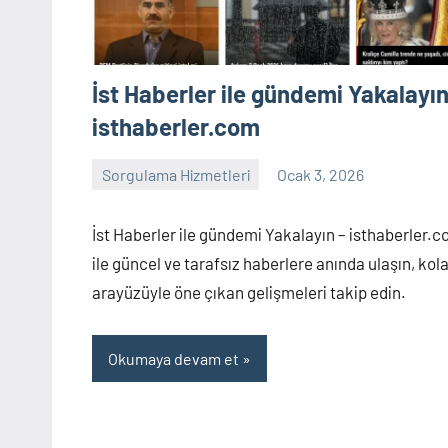
hasar
sorgulama,
hesaplama,
İst Haberler ile gündemi Yakalayın
trafik
cezası,
isthaberler.com
numara
sorgulama,
Sorgulama Hizmetleri
Ocak 3, 2026
sorgulama
Yorum
plaka
yapılmamış
sorgulama,
İst Haberler ile gündemi Yakalayın – isthaberler.
trafik
ile güncel ve tarafsız haberlere anında ulaşın, kol
cezası
arayüzüyle öne çıkan gelişmeleri takip edin.
sorgulama,
bilet
Okumaya devam et
sorgulama,
vergi
borcu