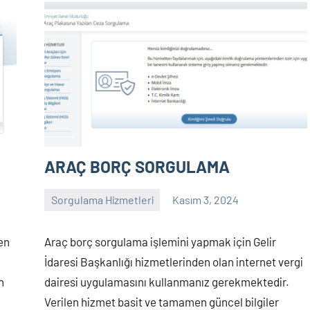
.
ARAÇ BORÇ SORGULAMA
Sorgulama Hizmetleri
Kasım 3, 2024
sorgulama
Yorum
yapılmamış
ten
Araç borç sorgulama işlemini yapmak için Gelir
İdaresi Başkanlığı hizmetlerinden olan internet vergi
n
dairesi uygulamasını kullanmanız gerekmektedir.
Verilen hizmet basit ve tamamen güncel bilgiler