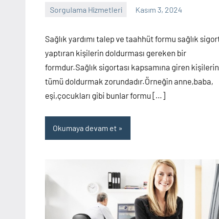
Sorgulama Hizmetleri
Kasım 3, 2024
sorgulama
Yorum
yapılmamış
Sağlık yardımı talep ve taahhüt formu sağlık sigor
yaptıran kişilerin doldurması gereken bir
formdur.Sağlık sigortası kapsamına giren kişilerin
tümü doldurmak zorundadır.Örneğin anne,baba,
eşi,çocukları gibi bunlar formu […]
Okumaya devam et