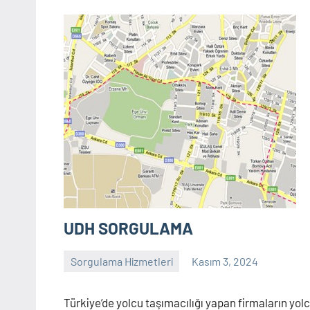
UDH SORGULAMA
Sorgulama Hizmetleri
Kasım 3, 2024
sorgulama
Yorum
yapılmamış
Türkiye’de yolcu taşımacılığı yapan firmaların yol