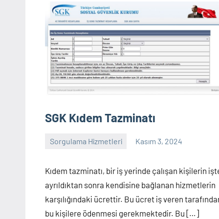
sorgulama
gibi
birçok
konuda
bilgiyi
sitemizde
bulabilirsiniz
SGK Kıdem Tazminatı
Sorgulama Hizmetleri
Kasım 3, 2024
sorgulama
Yorum
yapılmamış
Kıdem tazminatı, bir iş yerinde çalışan kişilerin iş
ayrıldıktan sonra kendisine bağlanan hizmetlerin
karşılığındaki ücrettir. Bu ücret iş veren tarafında
bu kişilere ödenmesi gerekmektedir. Bu […]