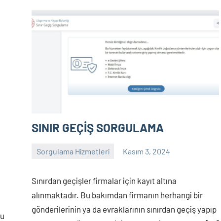
SINIR GEÇİŞ SORGULAMA
Sorgulama Hizmetleri
Kasım 3, 2024
sorgulama
Yorum
yapılmamış
Sınırdan geçişler firmalar için kayıt altına
alınmaktadır. Bu bakımdan firmanın herhangi bir
gönderilerinin ya da evraklarının sınırdan geçiş yapıp
cu