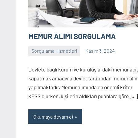
MEMUR ALIMI SORGULAMA
Sorgulama Hizmetleri
Kasım 3, 2024
sorgulama
Yorum
yapılmamış
Devlete bağlı kurum ve kuruluşlardaki memur açığ
kapatmak amacıyla devlet tarafından memur alım
yapılmaktadır. Memur alımında en önemli kriter
KPSS olurken, kişilerin aldıkları puanlara göre […]
Okumaya devam et