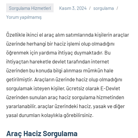
trafik
Sorgulama Hizmetleri
Kasım 3, 2024
sorgulama
cezası,
Yorum yapılmamış
numara
sorgulama,
plaka
Özellikle ikinci el araç alım satımlarında kişilerin araçlar
sorgulama,
üzerinde herhangi bir haciz işlemi olup olmadığını
trafik
öğrenmek için yardıma ihtiyaç duymaktadır. Bu
cezası
ihtiyaçtan hareketle devlet tarafından internet
sorgulama,
üzerinden bu konuda bilgi alınması mümkün hale
bilet
sorgulama,
getirilmiştir. Araçların üzerinde haciz olup olmadığını
vergi
sorgulamak isteyen kişiler, ücretsiz olarak E-Devlet
borcu
üzerinden sunulan araç haciz sorgulama hizmetinden
sorgulama
yararlanabilir, araçlar üzerindeki haciz, yasak ve diğer
gibi
yasal durumları kolaylıkla görebilirsiniz.
birçok
konuda
bilgiyi
Araç Haciz Sorgulama
sitemizde