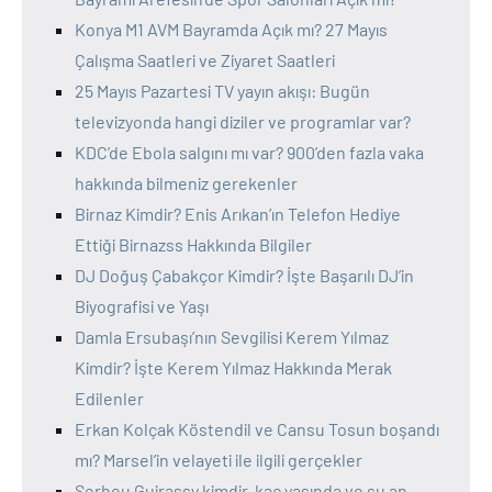
Konya M1 AVM Bayramda Açık mı? 27 Mayıs
Çalışma Saatleri ve Ziyaret Saatleri
25 Mayıs Pazartesi TV yayın akışı: Bugün
televizyonda hangi diziler ve programlar var?
KDC’de Ebola salgını mı var? 900’den fazla vaka
hakkında bilmeniz gerekenler
Birnaz Kimdir? Enis Arıkan’ın Telefon Hediye
Ettiği Birnazss Hakkında Bilgiler
DJ Doğuş Çabakçor Kimdir? İşte Başarılı DJ’in
Biyografisi ve Yaşı
Damla Ersubaşı’nın Sevgilisi Kerem Yılmaz
Kimdir? İşte Kerem Yılmaz Hakkında Merak
Edilenler
Erkan Kolçak Köstendil ve Cansu Tosun boşandı
mı? Marsel’in velayeti ile ilgili gerçekler
Serhou Guirassy kimdir, kaç yaşında ve şu an