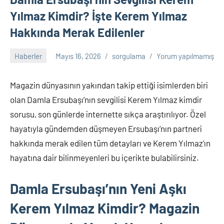
trafik
Yılmaz Kimdir? İşte Kerem Yılmaz
cezası,
Hakkında Merak Edilenler
numara
sorgulama,
plaka
Haberler
Mayıs 16, 2026
sorgulama
Yorum yapılmamış
sorgulama,
trafik
Magazin dünyasının yakından takip ettiği isimlerden biri
cezası
olan Damla Ersubaşı’nın sevgilisi Kerem Yılmaz kimdir
sorgulama,
sorusu, son günlerde internette sıkça araştırılıyor. Özel
bilet
sorgulama,
hayatıyla gündemden düşmeyen Ersubaşı’nın partneri
vergi
hakkında merak edilen tüm detayları ve Kerem Yılmaz’ın
borcu
hayatına dair bilinmeyenleri bu içerikte bulabilirsiniz.
sorgulama
gibi
Damla Ersubaşı’nın Yeni Aşkı
birçok
konuda
Kerem Yılmaz Kimdir? Magazin
bilgiyi
sitemizde