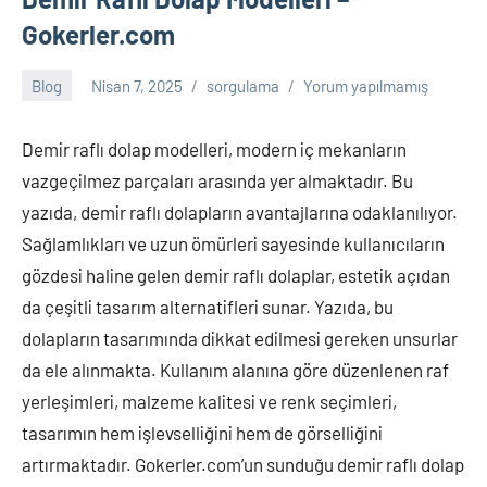
trafik
Gokerler.com
cezası,
numara
Blog
Nisan 7, 2025
sorgulama
Yorum yapılmamış
sorgulama,
plaka
sorgulama,
Demir raflı dolap modelleri, modern iç mekanların
trafik
vazgeçilmez parçaları arasında yer almaktadır. Bu
cezası
yazıda, demir raflı dolapların avantajlarına odaklanılıyor.
sorgulama,
Sağlamlıkları ve uzun ömürleri sayesinde kullanıcıların
bilet
gözdesi haline gelen demir raflı dolaplar, estetik açıdan
sorgulama,
vergi
da çeşitli tasarım alternatifleri sunar. Yazıda, bu
borcu
dolapların tasarımında dikkat edilmesi gereken unsurlar
sorgulama
da ele alınmakta. Kullanım alanına göre düzenlenen raf
gibi
yerleşimleri, malzeme kalitesi ve renk seçimleri,
birçok
konuda
tasarımın hem işlevselliğini hem de görselliğini
bilgiyi
artırmaktadır. Gokerler.com’un sunduğu demir raflı dolap
sitemizde