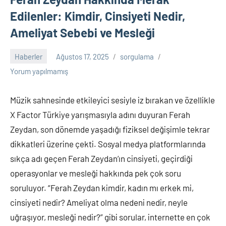
trafik
Edilenler: Kimdir, Cinsiyeti Nedir,
cezası,
Ameliyat Sebebi ve Mesleği
numara
sorgulama,
plaka
Haberler
Ağustos 17, 2025
sorgulama
sorgulama,
Yorum yapılmamış
trafik
cezası
Müzik sahnesinde etkileyici sesiyle iz bırakan ve özellikle
sorgulama,
X Factor Türkiye yarışmasıyla adını duyuran Ferah
bilet
sorgulama,
Zeydan, son dönemde yaşadığı fiziksel değişimle tekrar
vergi
dikkatleri üzerine çekti. Sosyal medya platformlarında
borcu
sıkça adı geçen Ferah Zeydan’ın cinsiyeti, geçirdiği
sorgulama
operasyonlar ve mesleği hakkında pek çok soru
gibi
soruluyor. “Ferah Zeydan kimdir, kadın mı erkek mi,
birçok
konuda
cinsiyeti nedir? Ameliyat olma nedeni nedir, neyle
bilgiyi
uğraşıyor, mesleği nedir?” gibi sorular, internette en çok
sitemizde