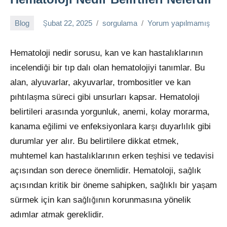
trafik
cezası,
Blog
Şubat 22, 2025
sorgulama
Yorum yapılmamış
numara
sorgulama,
Hematoloji nedir sorusu, kan ve kan hastalıklarının
plaka
incelendiği bir tıp dalı olan hematolojiyi tanımlar. Bu
sorgulama,
trafik
alan, alyuvarlar, akyuvarlar, trombositler ve kan
cezası
pıhtılaşma süreci gibi unsurları kapsar. Hematoloji
sorgulama,
belirtileri arasında yorgunluk, anemi, kolay morarma,
bilet
kanama eğilimi ve enfeksiyonlara karşı duyarlılık gibi
sorgulama,
vergi
durumlar yer alır. Bu belirtilere dikkat etmek,
borcu
muhtemel kan hastalıklarının erken teşhisi ve tedavisi
sorgulama
açısından son derece önemlidir. Hematoloji, sağlık
gibi
açısından kritik bir öneme sahipken, sağlıklı bir yaşam
birçok
sürmek için kan sağlığının korunmasına yönelik
konuda
bilgiyi
adımlar atmak gereklidir.
sitemizde