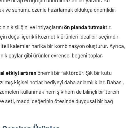
lerine hitap ettiği için unutulmaz anılar yaratır. Bu
 ve sunumu özenle hazırlamak oldukça önemlidir.
ın kişiliğini ve ihtiyaçlarını
ön planda tutmak
tır.
in doğal içerikli kozmetik ürünleri ideal bir seçimdir.
aliteli kalemler harika bir kombinasyon oluşturur. Ayrıca,
ik çaylar gibi ürünler evrensel beğeni toplar.
l etkiyi artıran
önemli bir faktördür. Şık bir kutu
azılmış kişisel notlar hediyeyi daha anlamlı kılar. Dahası,
emeleri kullanmak hem şık hem de bilinçli bir tercih
ye seti, maddi değerinin ötesinde duygusal bir bağ