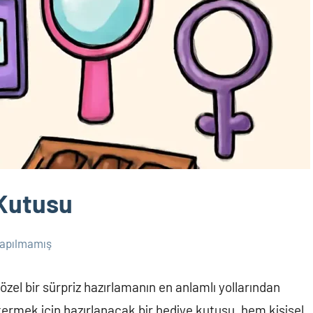
 Kutusu
apılmamış
zel bir sürpriz hazırlamanın en anlamlı yollarından
stermek için hazırlanacak bir hediye kutusu, hem kişisel