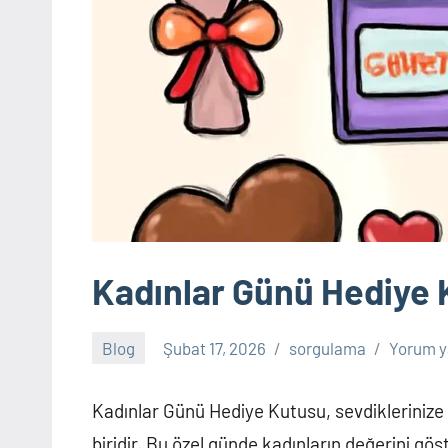
hasar
sorgulama,
hesaplama,
trafik
cezası,
numara
sorgulama,
plaka
sorgulama,
trafik
Kadınlar Günü Hediye
cezası
sorgulama,
bilet
Blog
Şubat 17, 2026
sorgulama
Yorum y
sorgulama,
vergi
Kadınlar Günü Hediye Kutusu, sevdiklerinize ö
borcu
biridir. Bu özel günde kadınların değerini gö