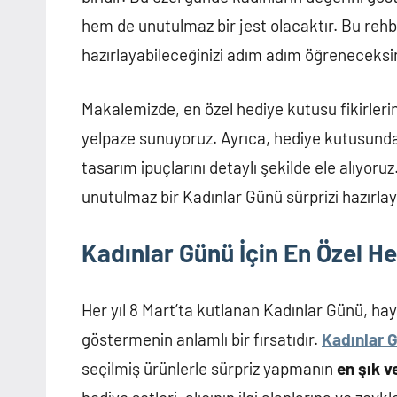
sorgulama
hem de unutulmaz bir jest olacaktır. Bu re
gibi
hazırlayabileceğinizi adım adım öğreneceksin
birçok
konuda
bilgiyi
Makalemizde, en özel hediye kutusu fikirler
sitemizde
yelpaze sunuyoruz. Ayrıca, hediye kutusunda
bulabilirsiniz
tasarım ipuçlarını detaylı şekilde ele alıyoru
unutulmaz bir Kadınlar Günü sürprizi hazırlaya
Kadınlar Günü İçin En Özel He
Her yıl 8 Mart’ta kutlanan Kadınlar Günü, hay
göstermenin anlamlı bir fırsatıdır.
Kadınlar 
seçilmiş ürünlerle sürpriz yapmanın
en şık v