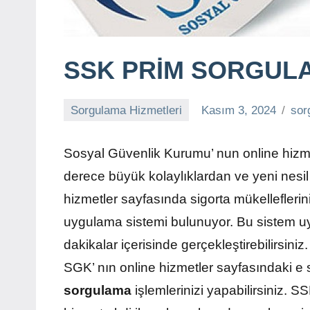
hasar
sorgulama,
hesaplama,
SSK PRİM SORGUL
trafik
cezası,
numara
Sorgulama Hizmetleri
Kasım 3, 2024
sor
sorgulama,
plaka
Sosyal Güvenlik Kurumu’ nun online hizmet
sorgulama,
derece büyük kolaylıklardan ve yeni nesil
trafik
hizmetler sayfasında sigorta mükelleflerini
cezası
sorgulama,
uygulama sistemi bulunuyor. Bu sistem uygu
bilet
dakikalar içerisinde gerçekleştirebilirsiniz.
sorgulama,
SGK’ nın online hizmetler sayfasındaki e 
vergi
sorgulama
işlemlerinizi yapabilirsiniz. SS
borcu