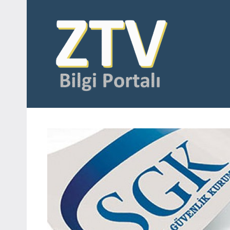
İçeriğe
geç
SOR
SGK
sorgulama,
SİTE
araç
sorgulama,
borç
sorgulama,
ceza
sorgulama,
mahkeme
sorgulama,
fatura
sorgulama,